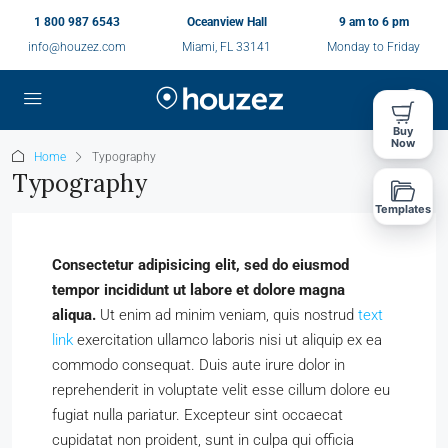
1 800 987 6543
Oceanview Hall
9 am to 6 pm
info@houzez.com
Miami, FL 33141
Monday to Friday
Buy
Now
Home
Typography
Typography
Templates
Consectetur adipisicing elit, sed do eiusmod
tempor incididunt ut labore et dolore magna
aliqua.
Ut enim ad minim veniam, quis nostrud
text
link
exercitation ullamco laboris nisi ut aliquip ex ea
commodo consequat. Duis aute irure dolor in
reprehenderit in voluptate velit esse cillum dolore eu
fugiat nulla pariatur. Excepteur sint occaecat
cupidatat non proident, sunt in culpa qui officia