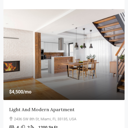
$4,500
/mo
Light And Modern Apartment
2436 SW 8th St, Miami, FL 33135, USA
4
2
1200
Sq Ft